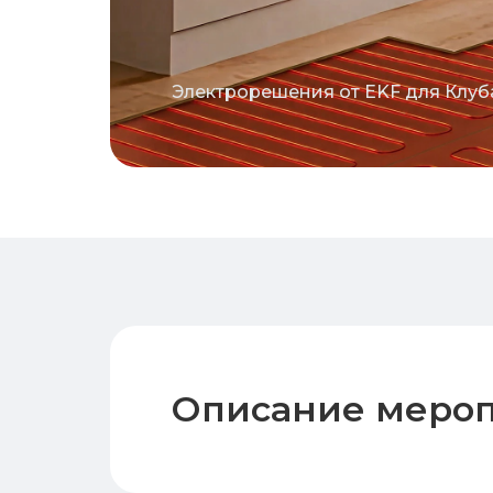
Электрорешения от EKF для Клуб
Описание меро