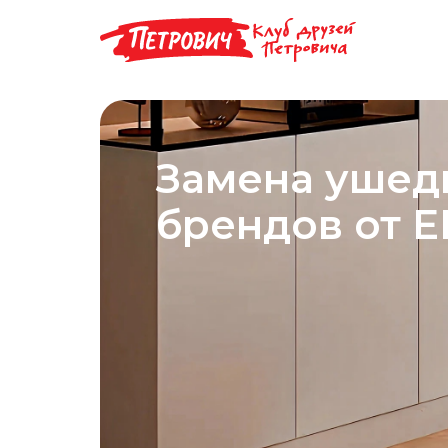
Замена ушед
брендов от E