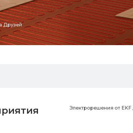
а Друзей
приятия
Электрорешения от EKF 