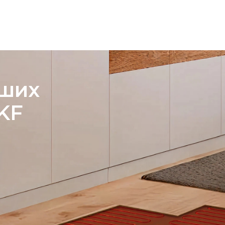
ших
KF